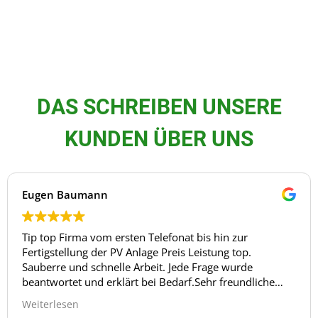
WALLBOX UND LADESÄULEN
DAS SCHREIBEN UNSERE
Sie sind gewerblich oder privat auf der Suche nach einer
KUNDEN ÜBER UNS
Lösung, um Ihr Auto auch zu Hause oder vor Ort zu
Laden? Dann sind Sie bei uns genau richtig!
Eugen Baumann
JETZT ANFRAGEN
Tip top Firma vom ersten Telefonat bis hin zur
Fertigstellung der PV Anlage Preis Leistung top.
Sauberre und schnelle Arbeit. Jede Frage wurde
beantwortet und erklärt bei Bedarf.Sehr freundliche
Mitarbeiter.
Weiterlesen
Würde auf jeden Fall wieder kommen wenn es wieder