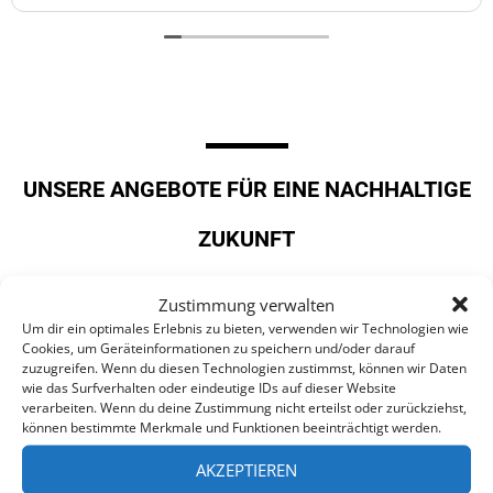
was zutun gibt.
Kann ich nur empfehlen...
Weiter so Sp Smart
UNSERE ANGEBOTE FÜR EINE NACHHALTIGE
ZUKUNFT
REFERENZEN - UNSERE
Zustimmung verwalten
Um dir ein optimales Erlebnis zu bieten, verwenden wir Technologien wie
REALISIERTEN PROJEKTE
Cookies, um Geräteinformationen zu speichern und/oder darauf
zuzugreifen. Wenn du diesen Technologien zustimmst, können wir Daten
Nehmen Sie Kontakt mit uns auf, um mit uns zusammen
wie das Surfverhalten oder eindeutige IDs auf dieser Website
eine Wallbox oder Ladesäule bei Ihnen zu realisieren.
verarbeiten. Wenn du deine Zustimmung nicht erteilst oder zurückziehst,
können bestimmte Merkmale und Funktionen beeinträchtigt werden.
JETZT ANFRAGEN
AKZEPTIEREN