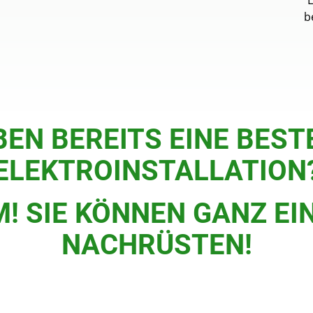
L
b
BEN BEREITS EINE BES
ELEKTROINSTALLATION
M! SIE KÖNNEN GANZ EI
NACHRÜSTEN!