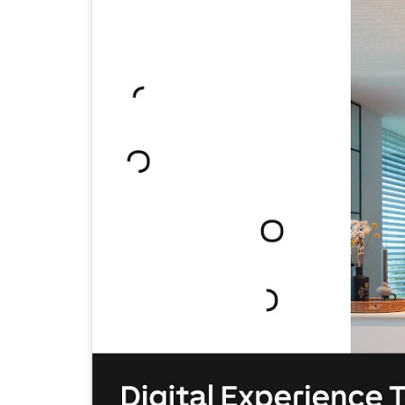
Wir als Gold Partner von Loxone verwandel
Bauprojekt oder Ihre Bestandsimmobilie in
sehenswerte und komplett automatisierte
Wohlfühloase.
JETZT ANFRAGEN