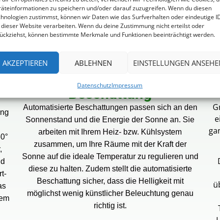
äteinformationen zu speichern und/oder darauf zuzugreifen. Wenn du diesen
hnologien zustimmst, können wir Daten wie das Surfverhalten oder eindeutige I
 dieser Website verarbeiten. Wenn du deine Zustimmung nicht erteilst oder
ückziehst, können bestimmte Merkmale und Funktionen beeinträchtigt werden.
AKZEPTIEREN
ABLEHNEN
EINSTELLUNGEN ANSEHE
Datenschutz
Impressum
Beschattung
Gr
Automatisierte Beschattungen passen sich an den
ung
e
Sonnenstand und die Energie der Sonne an. Sie
ga
arbeiten mit Ihrem Heiz- bzw. Kühlsystem
60°
zusammen, um Ihre Räume mit der Kraft der
,
Sonne auf die ideale Temperatur zu regulieren und
nd
diese zu halten. Zudem stellt die automatisierte
t-
Beschattung sicher, dass die Helligkeit mit
ü
as
möglichst wenig künstlicher Beleuchtung genau
tem
richtig ist.